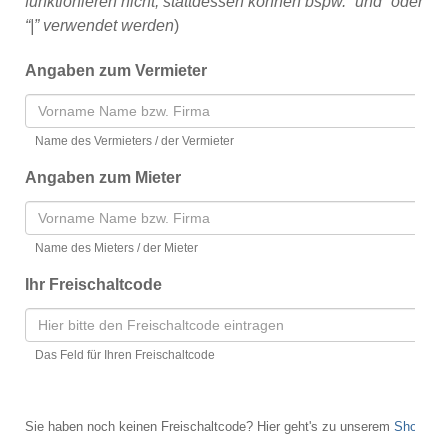
funktionieren nicht; stattdessen können bspw. “und” oder
“|” verwendet werden
)